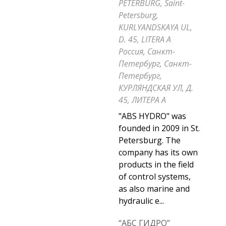
PETERBURG, Saint-
Petersburg,
KURLYANDSKAYA UL,
D. 45, LITERA A
Россия, Санкт-
Петербург, Санкт-
Петербург,
КУРЛЯНДСКАЯ УЛ, Д.
45, ЛИТЕРА А
"ABS HYDRO" was
founded in 2009 in St.
Petersburg. The
company has its own
products in the field
of control systems,
as also marine and
hydraulic e...
“АБС ГИДРО”