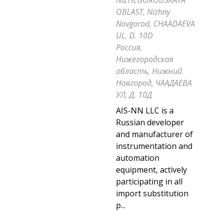
NIZHEGORODSKAYA
OBLAST, Nizhny
Novgorod, CHAADAEVA
UL, D. 10D
Россия,
Нижегородская
область, Нижний
Новгород, ЧААДАЕВА
УЛ, Д. 10Д
AIS-NN LLC is a
Russian developer
and manufacturer of
instrumentation and
automation
equipment, actively
participating in all
import substitution
p...