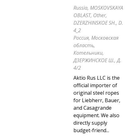
Russia, MOSKOVSKAYA
OBLAST, Other,
DZERZHINSKOE SH., D.
4_2
Россия, Московская
область,
Котельники,
ДЗЕРЖИНСКОЕ Ш., Д.
4/2
Aktio Rus LLC is the
official importer of
original steel ropes
for Liebherr, Bauer,
and Casagrande
equipment. We also
directly supply
budget-friend...