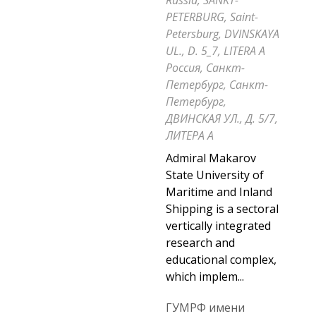
Russia, SANKT-
PETERBURG, Saint-
Petersburg, DVINSKAYA
UL., D. 5_7, LITERA A
Россия, Санкт-
Петербург, Санкт-
Петербург,
ДВИНСКАЯ УЛ., Д. 5/7,
ЛИТЕРА А
Admiral Makarov
State University of
Maritime and Inland
Shipping is a sectoral
vertically integrated
research and
educational complex,
which implem...
ГУМРФ имени